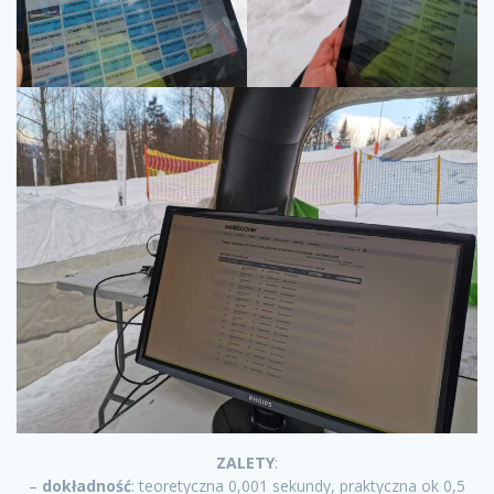
ZALETY
:
–
dokładność
: teoretyczna 0,001 sekundy, praktyczna ok 0,5