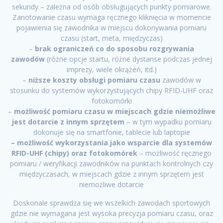
sekundy – zależna od osób obsługujących punkty pomiarowe.
Zanotowanie czasu wymaga ręcznego kliknięcia w momencie
pojawienia się zawodnika w miejscu dokonywania pomiaru
czasu (start, meta, międzyczas)
–
brak ograniczeń co do sposobu rozgrywania
zawodów
(różne opcje startu, różne dystanse podczas jednej
imprezy, wiele okrążeń, itd.)
–
niższe koszty obsługi pomiaru czasu
zawodów w
stosunku do systemów wykorzystujących chipy RFID-UHF oraz
fotokomórki
–
możliwość pomiaru czasu w miejscach gdzie niemożliwe
jest dotarcie z innym sprzętem
– w tym wypadku pomiaru
dokonuje się na smartfonie, tablecie lub laptopie
– możliwość wykorzystania jako wsparcie dla systemów
RFID-UHF (chipy) oraz fotokomórek
– możliwość ręcznego
pomiaru / weryfikacji zawodników na punktach kontrolnych czy
międzyczasach, w miejscach gdzie z innym sprzętem jest
niemożliwe dotarcie
Doskonale sprawdza się we wszelkich zawodach sportowych
gdzie nie wymagana jest wysoka precyzja pomiaru czasu, oraz