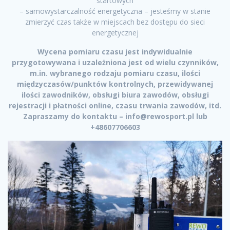
startowych
– samowystarczalność energetyczna – jesteśmy w stanie
zmierzyć czas także w miejscach bez dostępu do sieci
energetycznej
Wycena pomiaru czasu jest indywidualnie
przygotowywana i uzależniona jest od wielu czynników,
m.in. wybranego rodzaju pomiaru czasu, ilości
międzyczasów/punktów kontrolnych, przewidywanej
ilości zawodników, obsługi biura zawodów, obsługi
rejestracji i płatności online, czasu trwania zawodów, itd.
Zapraszamy do kontaktu – info@rewosport.pl lub
+48607706603