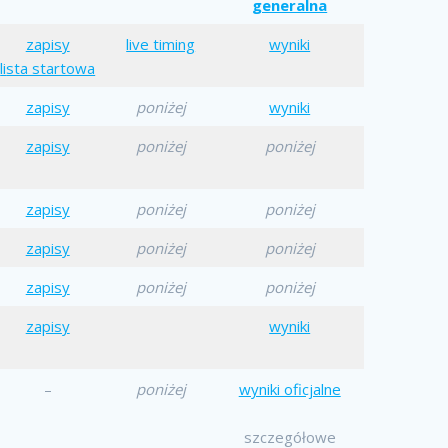
generalna
zapisy
live timing
wyniki
li
sta startowa
zapisy
poniżej
wyniki
zapisy
poniżej
poniżej
zapisy
poniżej
poniżej
zapisy
poniżej
poniżej
zapisy
poniżej
poniżej
zapisy
wyniki
–
poniżej
wyniki oficjalne
szczegółowe