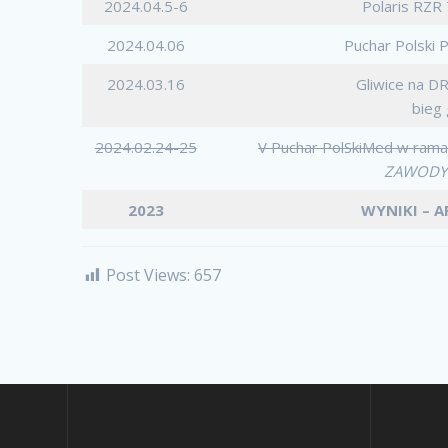
2024.04.5-6
Polaris RZR
2024.04.06
Puchar Polski
2024.03.16
Gliwice na 
bieg
2024.02.24-25
V Puchar PolSkiMed w rama
ZAWODY
2023
WYNIKI – 
Post Views:
657