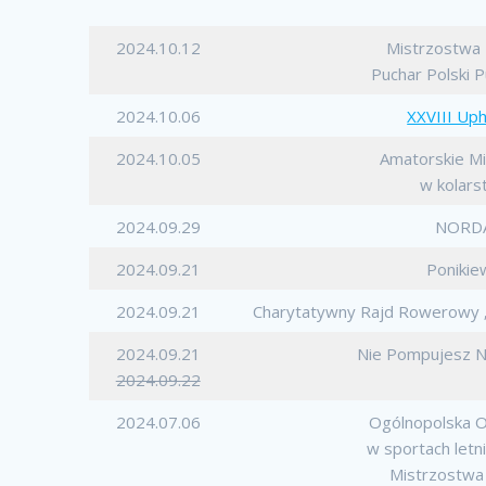
2024.10.12
Mistrzostwa 
Puchar Polski 
2024.10.06
XXVIII Uph
2024.10.05
Amatorskie Mi
w kolars
2024.09.29
NORDA
2024.09.21
Ponikie
2024.09.21
Charytatywny Rajd Rowerowy „
2024.09.21
Nie Pompujesz N
2024.09.22
2024.07.06
Ogólnopolska O
w sportach letn
Mistrzostwa