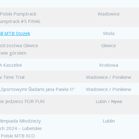
Polski Pumptrack
Wadowice
Pumptrack #5 FINAŁ
ill MTB Stożek
Wisła
strzostwa Gliwice
Gliwice
twie górskim
 Kaszëbë
Krokowa
w Time Trial
Wadowice / Ponikiew
Sportowymi Śladami Jana Pawła II”
Wadowice / Ponikiew
ie Jedziesz FOR FUN
Lubin /
Nysa
limpiada Młodzieży
Lublin
ich 2024 – Lubelskie
 Polski MTB XCO