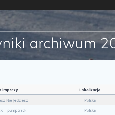
niki archiwum 2
 imprezy
Lokalizacja
sz Nie Jedziesz
Polska
ski – pumptrack
Polska