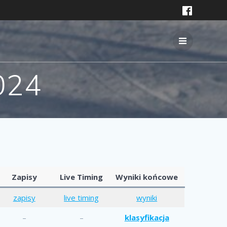
024
Zapisy
Live Timing
Wyniki końcowe
zapisy
live timing
wyniki
–
–
klasyfikacja