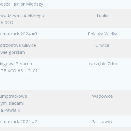
odsza i Junior Młodszy
ewództwa Lubelskiego
Lublin
B XCO
 Pumptrack 2024 #3
Polanka Wielka
strzostwa Gliwice
Gliwice
twie górskim
singowa Petarda
Jastrzębie Zdrój
 MTB XCO #3 UCI C1
umptrackowe
Wadowice
ymi śladami
na Pawła II
 Pumptrack 2024 #2
Palczowice