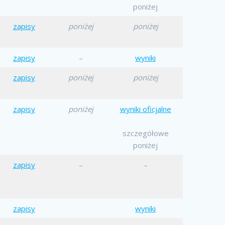
poniżej
zapisy
poniżej
poniżej
zapisy
–
wyni
k
i
zapisy
poniżej
poniżej
zapisy
poniżej
wyniki oficjalne
szczegółowe
poniżej
zapisy
–
–
zapisy
wyniki