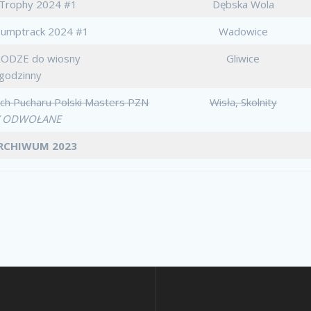
 Trophy 2024 #1
Dębska Wola
 Pumptrack 2024 #1
Wadowice
DRODZE do wiosny
Gliwice
 godzinny
ch Pucharu Polski Masters PZN
Wisła, Skolnity
 ODWOŁANE
ARCHIWUM 2023