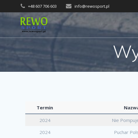
Przejdź
+48 607 706 603
info@rewosport.pl
do
treści
Wy
Termin
Nazwa
2024
Nie Pompuje
2024
Puchar Pol