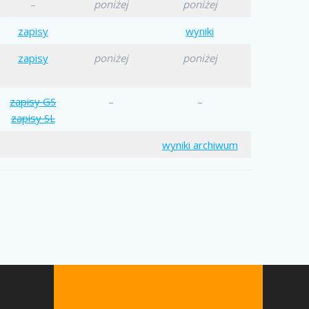
–
poniżej
poniżej
zapisy
wyniki
zapisy
poniżej
poniżej
zapisy
GS
–
–
zap
isy SL
wyniki archiwum