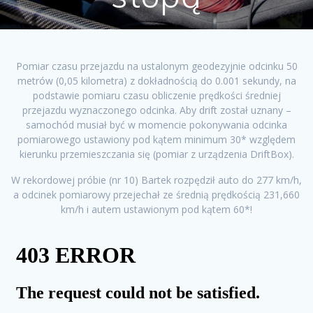
Pomiar czasu przejazdu na ustalonym geodezyjnie odcinku 50
metrów (0,05 kilometra) z dokładnością do 0.001 sekundy, na
podstawie pomiaru czasu obliczenie prędkości średniej
przejazdu wyznaczonego odcinka. Aby drift został uznany –
samochód musiał być w momencie pokonywania odcinka
pomiarowego ustawiony pod kątem minimum 30* względem
kierunku przemieszczania się (pomiar z urządzenia DriftBox).
W rekordowej próbie (nr 10) Bartek rozpędził auto do 277 km/h,
a odcinek pomiarowy przejechał ze średnią prędkością 231,660
km/h i autem ustawionym pod kątem 60*!