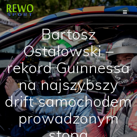
Przejdź
do
treści
Bartosz
Ostałowski –
rekord Guinnessa
na najszybszy
drift samochodem
prowadzonym
stopą